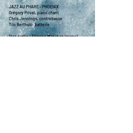
JAZZ AU PHARE - PHOENIX
Grégory Privat, piano chant
Chris Jennings, contrebasse
Tilo Bertholo, batterie
1ère partie : Etienne Manchon (piano)
Extérieur - Phare de Biarritz (Repli à
l’Espace Bellevue en cas de mauvais
temps)
Artiste à suivre Adami 2023
Prix Django Reinhardt 2023 de l’Académie
du Jazz
Top 3 des pianistes français de l’année –
Jazz Mag/ Jazz news
Le pianiste et chanteur Grégory Privat
revient avec « Phoenix », un album
lumineux au son incomparable, qui
célèbre le cycle de la vie et le mythe du
phœnix, l’oiseau de feu qui renaît de ses
cendres.