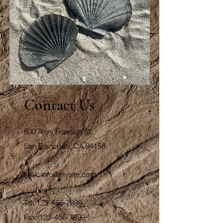
Contact Us
500 Terry Francois St.
San Francisco, CA 94158
Mail:
info@mysite.com
Tel:
123-456-7890
Fax:
123-456-7890