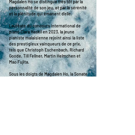
Magdalen Ho se distingue très tôt par la
personnalité de son jeu, et par la sérénité
et la plénitude qui émanent d’elle.
Lauréate du concours international de
piano Clara Haskil en 2023, la jeune
pianiste malaisienne rejoint ainsi la liste
des prestigieux vainqueurs de ce prix,
tels que Christoph Eschenbach, Richard
Goode, Till Fellner, Martin Helmchen et
Mao Fujita.
Sous les doigts de Magdalen Ho, la Sonate
en sol majeur D. 894 de Schubert se
déploie avec une clarté radieuse, entre
rêverie et introspection.